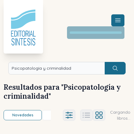
Menú a
Buscar
Resultados para "
Psicopatología y
criminalidad
"
Cargando
Novedades
Título (a-z)
Título (z-a)
A
Ajustes abierto
libros...