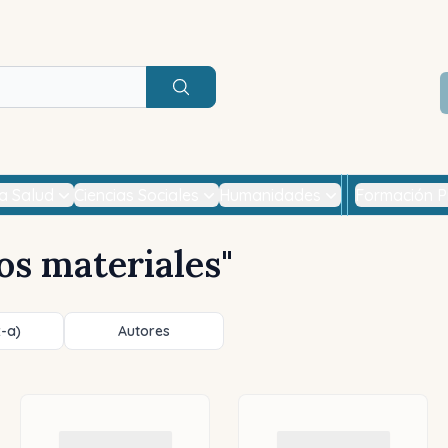
Buscar
la Salud
Ciencias Sociales
Humanidades
Formación P
os materiales
"
z-a)
Autores