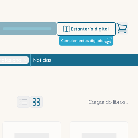
Estantería digital
Complementos digitales
rofesional
Noticias
Cargando libros...