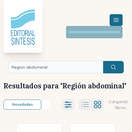
Menú a
Buscar
Resultados para "
Región abdominal
"
Cargando
Novedades
Título (a-z)
Título (z-a)
A
Ajustes abierto
libros...