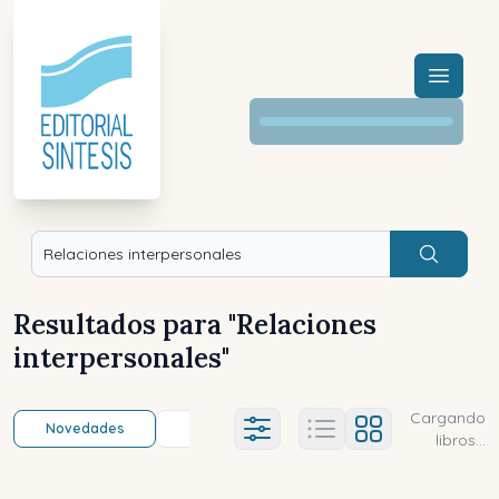
Menú a
Buscar
Resultados para "
Relaciones
interpersonales
"
Cargando
Novedades
Título (a-z)
Título (z-a)
A
Ajustes abierto
libros...