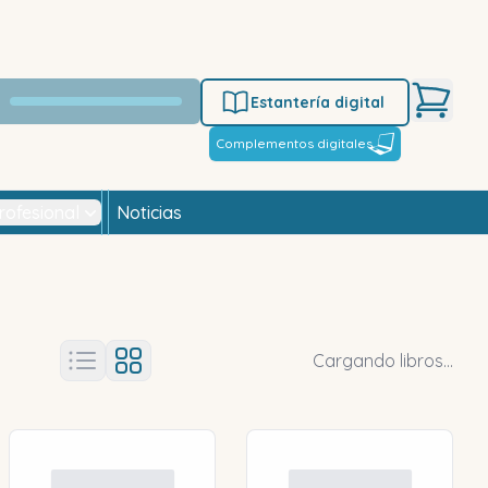
Estantería digital
Complementos digitales
rofesional
Noticias
Cargando libros...