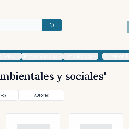
Buscar
la Salud
Ciencias Sociales
Humanidades
Formación P
mbientales y sociales
"
z-a)
Autores