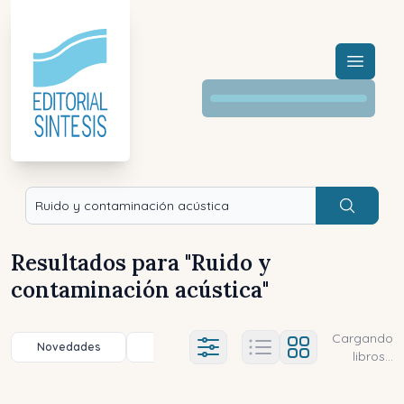
Menú a
Buscar
Resultados para "
Ruido y
contaminación acústica
"
Cargando
Novedades
Título (a-z)
Título (z-a)
A
Ajustes abierto
libros...