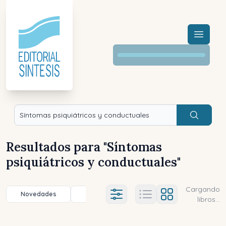
Menú a
Buscar
Resultados para "
Síntomas
psiquiátricos y conductuales
"
Cargando
Novedades
Título (a-z)
Título (z-a)
A
Ajustes abierto
libros...