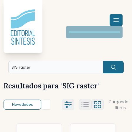
Menú a
Buscar
Resultados para "
SIG raster
"
Cargando
Novedades
Título (a-z)
Título (z-a)
A
Ajustes abierto
libros...