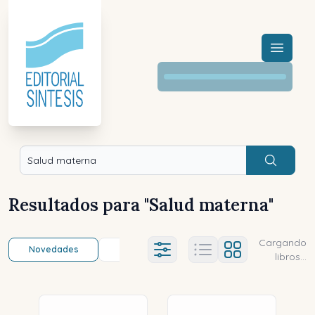
Menú a
Buscar
Resultados para "
Salud materna
"
Cargando
Novedades
Título (a-z)
Título (z-a)
A
Ajustes abierto
libros...