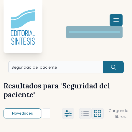
Menú a
Buscar
Resultados para "
Seguridad del
paciente
"
Cargando
Novedades
Título (a-z)
Título (z-a)
A
Ajustes abierto
libros...