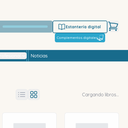
Estantería digital
Complementos digitales
rofesional
Noticias
Cargando libros...