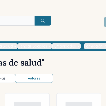
Buscar
la Salud
Ciencias Sociales
Humanidades
Formación P
s de salud
"
z-a)
Autores