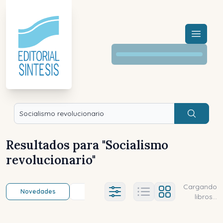
Menú a
Buscar
Resultados para "
Socialismo
revolucionario
"
Cargando
Novedades
Título (a-z)
Título (z-a)
A
Ajustes abierto
libros...