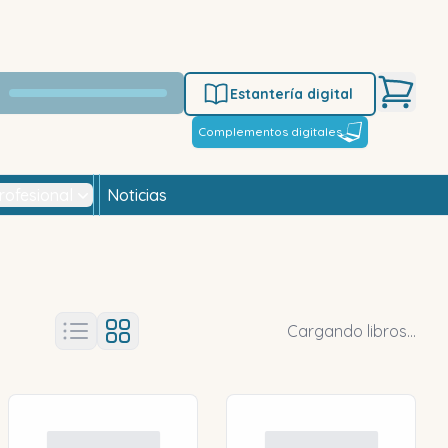
Estantería digital
Complementos digitales
rofesional
Noticias
Cargando libros...