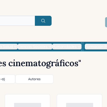
Buscar
la Salud
Ciencias Sociales
Humanidades
Formación P
es cinematográficos
"
z-a)
Autores