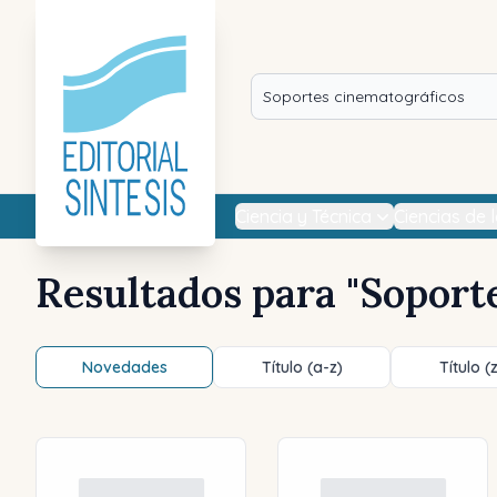
Ciencia y Técnica
Ciencias de 
Resultados para "
Soport
Novedades
Título (a-z)
Título (