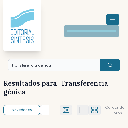
Menú a
Buscar
Resultados para "
Transferencia
génica
"
Cargando
Novedades
Título (a-z)
Título (z-a)
A
Ajustes abierto
libros...