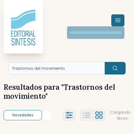
Menú a
Buscar
Resultados para "
Trastornos del
movimiento
"
Cargando
Novedades
Título (a-z)
Título (z-a)
A
Ajustes abierto
libros...