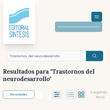
Menú a
Buscar
Resultados para "
Trastornos del
neurodesarrollo
"
Cargando
Novedades
Título (a-z)
Título (z-a)
A
Ajustes abierto
libros...