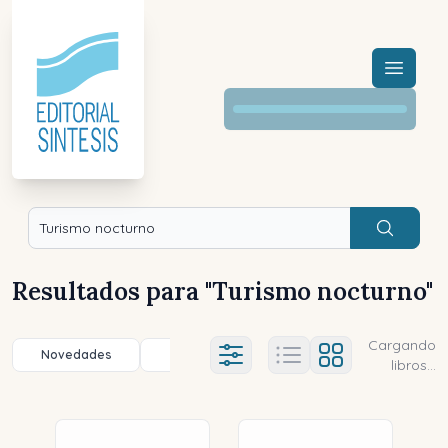
Menú a
Buscar
Resultados para "
Turismo nocturno
"
Cargando
Novedades
Título (a-z)
Título (z-a)
A
Ajustes abierto
libros...