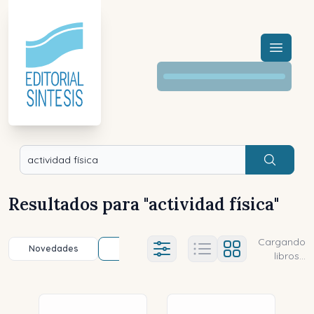
Menú a
Buscar
Resultados para "
actividad física
"
Cargando
Novedades
Título (a-z)
Título (z-a)
A
Ajustes abierto
libros...