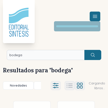
Menú a
Buscar
Resultados para "
bodega
"
Cargando
Novedades
Título (a-z)
Título (z-a)
A
Ajustes abierto
libros...