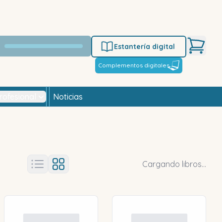
Estantería digital
Complementos digitales
rofesional
Noticias
Cargando libros...