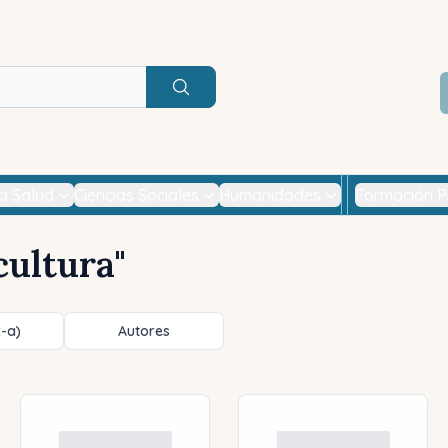
Buscar
la Salud
Ciencias Sociales
Humanidades
Formación P
cultura
"
z-a)
Autores