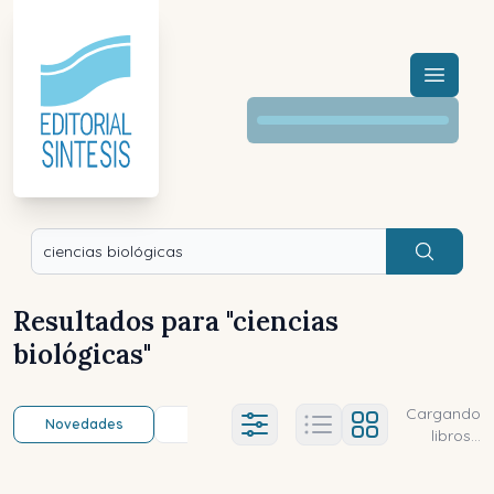
Menú a
Buscar
Resultados para "
ciencias
biológicas
"
Cargando
Novedades
Título (a-z)
Título (z-a)
A
Ajustes abierto
libros...