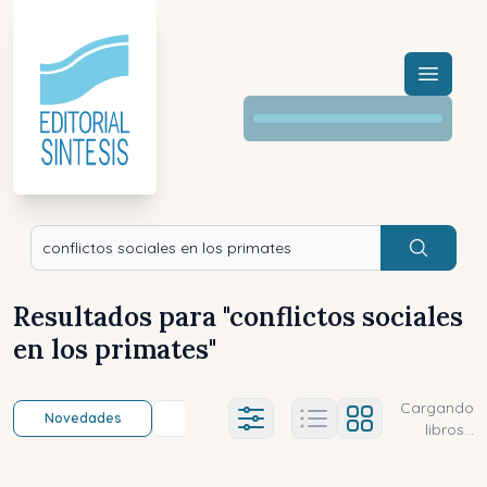
Menú a
Buscar
Resultados para "
conflictos sociales
en los primates
"
Cargando
Novedades
Título (a-z)
Título (z-a)
A
Ajustes abierto
libros...