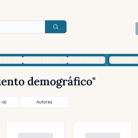
Buscar
la Salud
Ciencias Sociales
Humanidades
Formación P
iento demográfico
"
z-a)
Autores