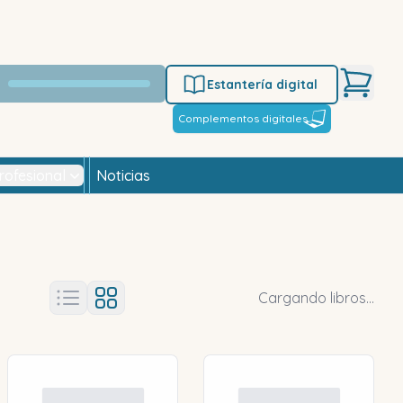
Estantería digital
Complementos digitales
rofesional
Noticias
Cargando libros...