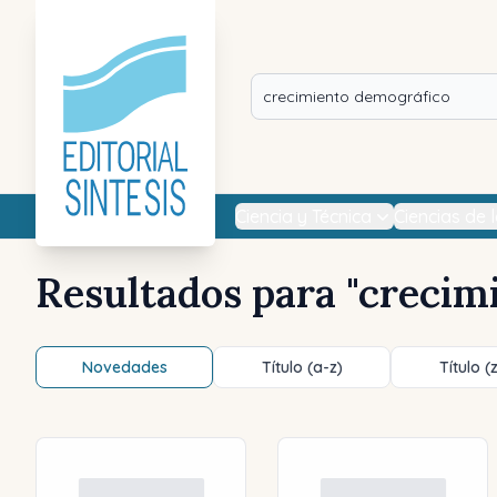
Ciencia y Técnica
Ciencias de 
Resultados para "
crecim
Novedades
Título (a-z)
Título (