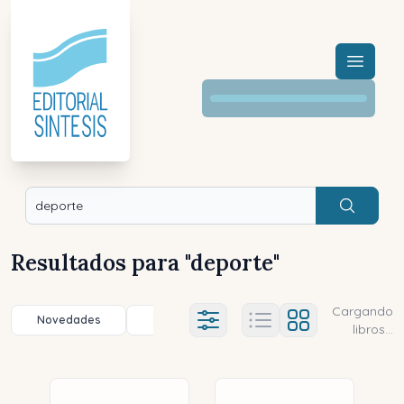
Menú a
Buscar
Resultados para "
deporte
"
Cargando
Novedades
Título (a-z)
Título (z-a)
A
Ajustes abierto
libros...