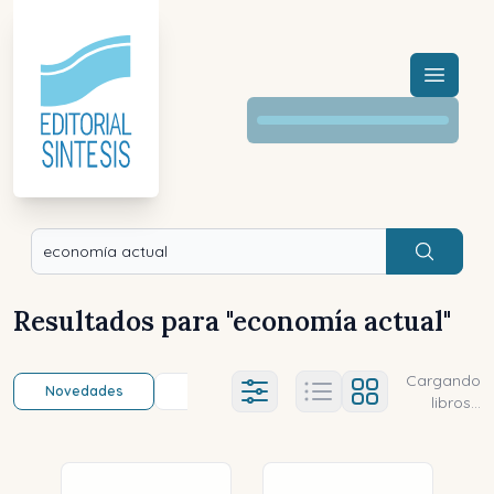
Menú a
Buscar
Resultados para "
economía actual
"
Cargando
Novedades
Título (a-z)
Título (z-a)
A
Ajustes abierto
libros...