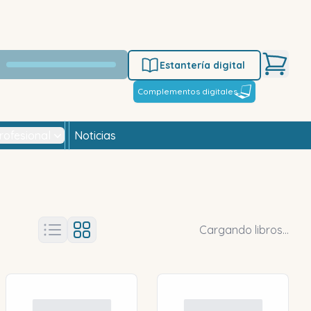
Estantería digital
Complementos digitales
rofesional
Noticias
Cargando libros...