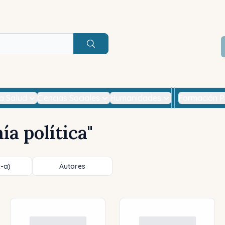
Buscar
la Salud
Ciencias Sociales
Humanidades
Formación P
a política
"
z-a)
Autores