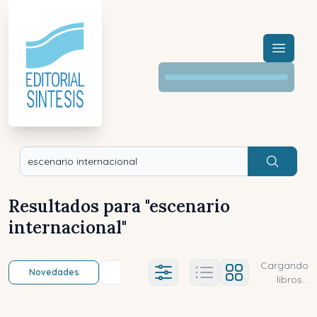
Menú a
Buscar
Resultados para "
escenario
internacional
"
Cargando
Novedades
Título (a-z)
Título (z-a)
A
Ajustes abierto
libros...