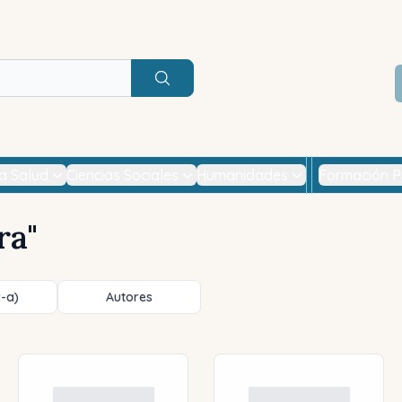
Buscar
la Salud
Ciencias Sociales
Humanidades
Formación P
ra
"
z-a)
Autores