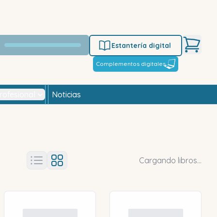
Estantería digital
Complementos digitales
rofesional
Noticias
Cargando libros...