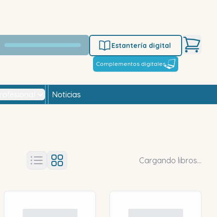
Estantería digital
Complementos digitales
rofesional
Noticias
Cargando libros...