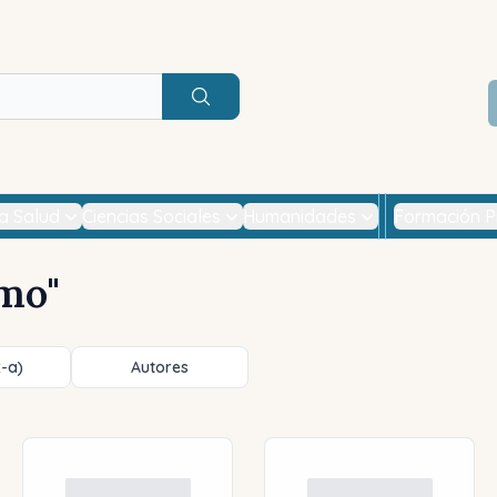
Buscar
la Salud
Ciencias Sociales
Humanidades
Formación P
omo
"
z-a)
Autores