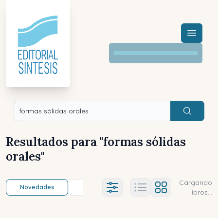
Menú a
Buscar
Resultados para "
formas sólidas
orales
"
Cargando
Novedades
Título (a-z)
Título (z-a)
A
Ajustes abierto
libros...