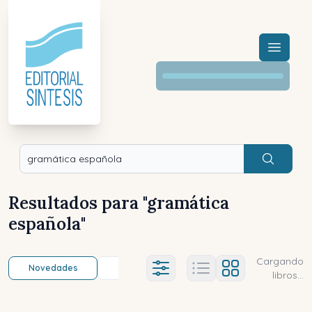
Menú a
Buscar
Resultados para "
gramática
española
"
Cargando
Novedades
Título (a-z)
Título (z-a)
A
Ajustes abierto
libros...