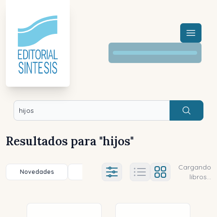
Menú a
Buscar
Resultados para "
hijos
"
Cargando
Novedades
Título (a-z)
Título (z-a)
A
Ajustes abierto
libros...