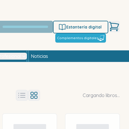
Estantería digital
Complementos digitales
rofesional
Noticias
Cargando libros...