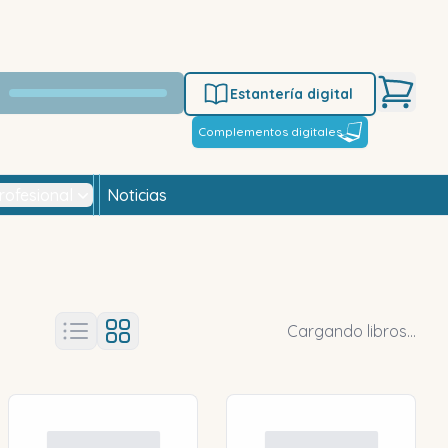
Estantería digital
Complementos digitales
rofesional
Noticias
Cargando libros...