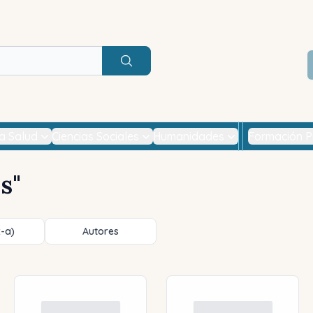
Buscar
la Salud
Ciencias Sociales
Humanidades
Formación P
es
"
z-a)
Autores