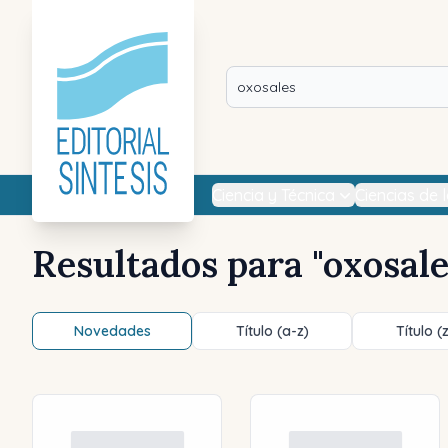
Ciencia y Técnica
Ciencias de 
Resultados para "
oxosal
Novedades
Título (a-z)
Título (