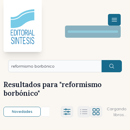
Menú a
Buscar
Resultados para "
reformismo
borbónico
"
Cargando
Novedades
Título (a-z)
Título (z-a)
A
Ajustes abierto
libros...