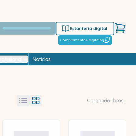
Estantería digital
Complementos digitales
rofesional
Noticias
Cargando libros...