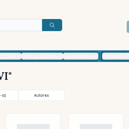
Buscar
la Salud
Ciencias Sociales
Humanidades
Formación P
VI
"
z-a)
Autores