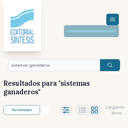
Menú a
Buscar
Resultados para "
sistemas
ganaderos
"
Cargando
Novedades
Título (a-z)
Título (z-a)
A
Ajustes abierto
libros...