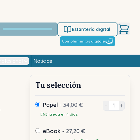
Estantería digital
Complementos digitales
rofesional
Noticias
Tu selección
s
Papel -
34,00 €
-
+
Entrega en 4 días
eBook -
27,20 €