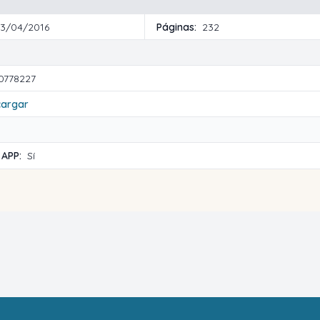
13/04/2016
Páginas:
232
0778227
cargar
 APP:
Sí