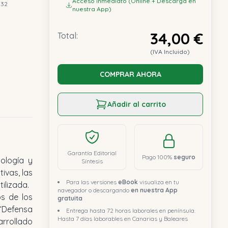
Acceso inmediato (Online + Descarga en
232
nuestra App)
34,00 €
Total:
(IVA Incluido)
COMPRAR AHORA
Añadir al carrito
Garantía Editorial
Pago 100%
seguro
tología y
Síntesis
ivas, las
Para las versiones
eBook
visualiza en tu
ilizada.
navegador o descargando
en nuestra App
os de los
gratuita
“Defensa
Entrega hasta 72 horas laborales en península.
Hasta 7 días laborables en Canarias y Baleares
rrollado