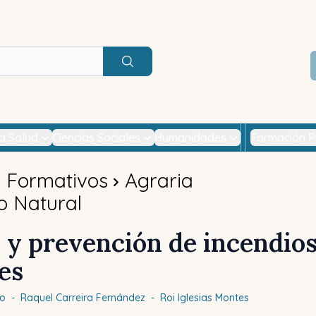
Buscar
la Salud
Ciencias Sociales
Humanidades
Formación P
s Formativos
Agraria
o Natural
 y prevención de incendio
es
ro
-
Raquel
Carreira Fernández
-
Roi
Iglesias Montes