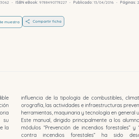
73062
-
ISBN eBook:
9788490778227
-
Publicado:
13/04/2016
-
Páginas:
Compartir ficha
 de muestra
ible
influencia de la tipología de combustibles, clima
ción
orografía, las actividades e infraestructuras prevent
oria
herramientas, maquinaria y tecnología en general ut
r su
Este manual, dirigido principalmente a los alumn
e la
módulos “Prevención de incendios forestales” y 
contra incendios forestales” ha sido desa