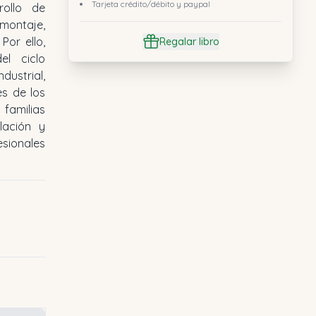
Tarjeta crédito/débito y paypal
rollo de
montaje,
Por ello,
Regalar libro
el ciclo
ustrial,
es de los
amilias
lación y
esionales