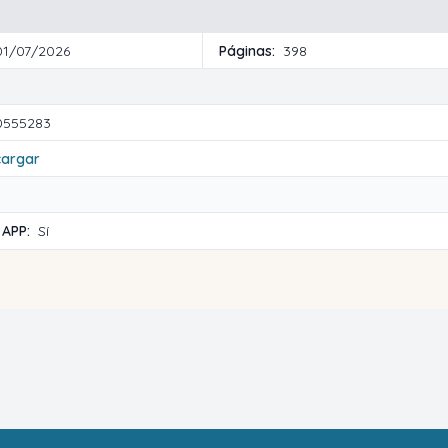
01/07/2026
Páginas:
398
0555283
cargar
 APP:
Sí