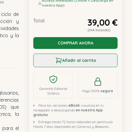
Acceso inmediato (Online + Descarga en
98
nuestra App)
ciclo de
39,00 €
Total:
ección y
ividades
(IVA Incluido)
tico y la
COMPRAR AHORA
Añadir al carrito
Garantía Editorial
Pago 100%
seguro
losarios,
Síntesis
ferencias
Para las versiones
eBook
visualiza en tu
ODS) que
navegador o descargando
en nuestra App
nica, la
gratuita
Entrega hasta 72 horas laborales en península.
Hasta 7 días laborables en Canarias y Baleares
 para el