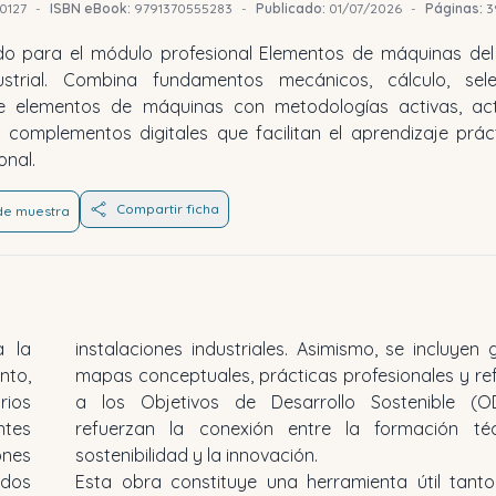
0127
-
ISBN eBook:
9791370555283
-
Publicado:
01/07/2026
-
Páginas:
3
do para el módulo profesional Elementos de máquinas del 
ustrial. Combina fundamentos mecánicos, cálculo, sel
e elementos de máquinas con metodologías activas, act
complementos digitales que facilitan el aprendizaje prác
onal.
Compartir ficha
 de muestra
a la
instalaciones industriales. Asimismo, se incluyen g
nto,
mapas conceptuales, prácticas profesionales y re
rios
a los Objetivos de Desarrollo Sostenible (
ntes
refuerzan la conexión entre la formación téc
nes
sostenibilidad y la innovación.
idos
Esta obra constituye una herramienta útil tanto