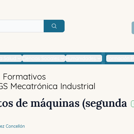
Buscar
la Salud
Ciencias Sociales
Humanidades
Formación P
s Formativos
GS Mecatrónica Industrial
os de máquinas (segunda
ez Concellón