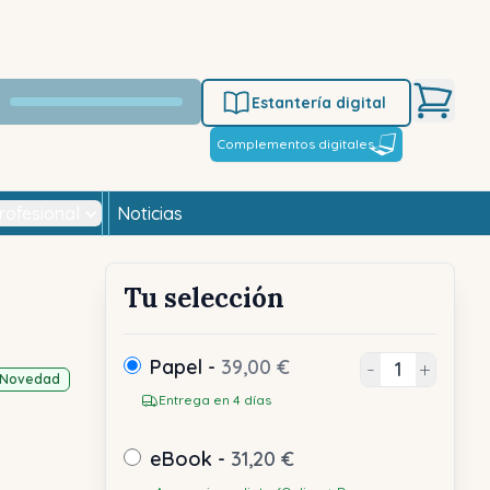
Estantería digital
Complementos digitales
rofesional
Noticias
Tu selección
Papel -
39,00 €
-
+
Novedad
Entrega en 4 días
eBook -
31,20 €