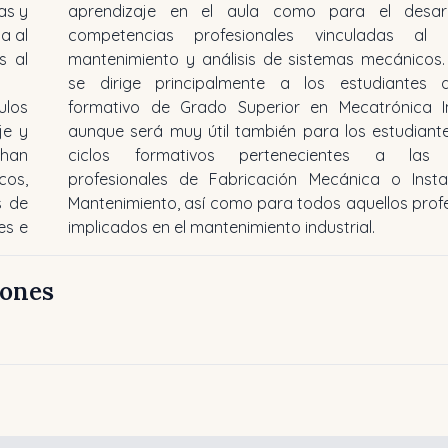
as y
aprendizaje en el aula como para el desar
a al
competencias profesionales vinculadas al 
s al
mantenimiento y análisis de sistemas mecánicos. 
se dirige principalmente a los estudiantes d
los
formativo de Grado Superior en Mecatrónica Ind
je y
aunque será muy útil también para los estudiant
 han
ciclos formativos pertenecientes a las f
cos,
profesionales de Fabricación Mecánica o Insta
s de
Mantenimiento, así como para todos aquellos prof
es e
implicados en el mantenimiento industrial.
iones