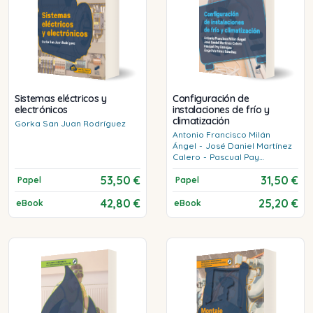
Sistemas eléctricos y
Configuración de
electrónicos
instalaciones de frío y
climatización
Gorka
San Juan Rodríguez
Antonio Francisco
Milán
Ángel
-
José Daniel
Martínez
Calero
-
Pascual
Pay
Banegas
-
Ángel
Martínez
53,50 €
31,50 €
Sánchez
Papel
Papel
42,80 €
25,20 €
eBook
eBook