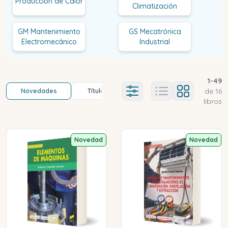
Producción de Calor
Climatización
GM Mantenimiento
GS Mecatrónica
Electromecánico
Industrial
1
-
49
de
16
Novedades
Título (a-z)
Título (z-a)
A
Ajustes abierto
libros
Novedad
Novedad