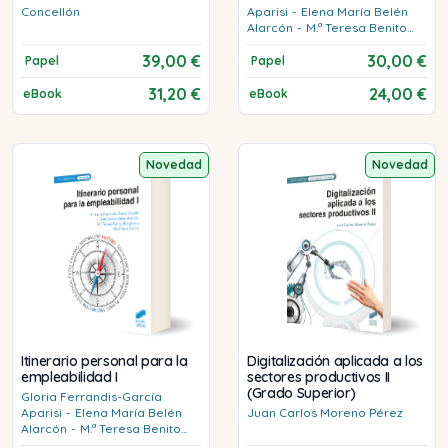
Concellón
Aparisi
-
Elena María
Belén
Alarcón
-
M.ª Teresa
Benito
Rocamora
-
Raúl
Soria García
39,00 €
30,00 €
Papel
Papel
31,20 €
24,00 €
eBook
eBook
Novedad
Novedad
Itinerario personal para la
Digitalización aplicada a los
empleabilidad I
sectores productivos II
(Grado Superior)
Gloria
Ferrandis-García
Aparisi
-
Elena María
Belén
Juan Carlos
Moreno Pérez
Alarcón
-
M.ª Teresa
Benito
Rocamora
-
Raúl
Soria García