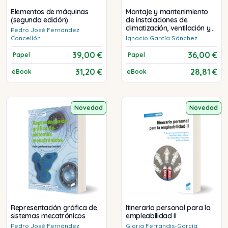
Elementos de máquinas
Montaje y mantenimiento
(segunda edición)
de instalaciones de
climatización, ventilación y
Pedro José
Fernández
extracción (segunda
Concellón
Ignacio
García Sánchez
edición)
39,00 €
36,00 €
Papel
Papel
31,20 €
28,81 €
eBook
eBook
Novedad
Novedad
Representación gráfica de
Itinerario personal para la
sistemas mecatrónicos
empleabilidad II
Pedro José
Fernández
Gloria
Ferrandis-García