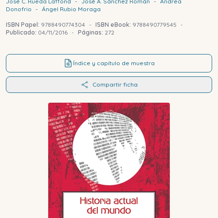
José C.
Rueda Laffond
-
José A.
Sánchez Román
-
Andrea
Donofrio
-
Ángel
Rubio Moraga
ISBN Papel:
9788490774304
-
ISBN eBook:
9788490779545
-
Publicado:
04/11/2016
-
Páginas:
272
Índice y capítulo de muestra
Compartir ficha