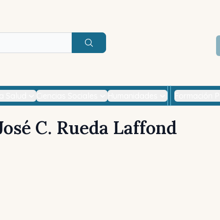
Buscar
la Salud
Ciencias Sociales
Humanidades
Formación P
José C. Rueda Laffond