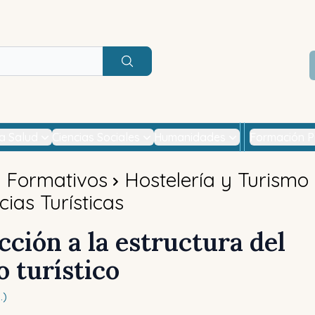
Buscar
la Salud
Ciencias Sociales
Humanidades
Formación P
s Formativos
Hostelería y Turismo
ias Turísticas
cción a la estructura del
 turístico
.)