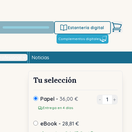
Estantería digital
Complementos digitales
rofesional
Noticias
Tu selección
Papel -
36,00 €
-
+
Entrega en 4 días
eBook -
28,81 €