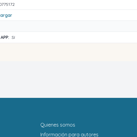
0775172
cargar
 APP:
Sí
Quienes somos
Información para autores