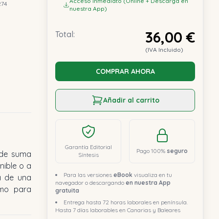
Acceso inmediato (Online + Descarga en
274
nuestra App)
36,00 €
Total:
(IVA Incluido)
COMPRAR AHORA
Añadir al carrito
Garantía Editorial
Pago 100%
seguro
 de suma
Síntesis
nible o a
Para las versiones
eBook
visualiza en tu
ta de una
navegador o descargando
en nuestra App
gratuita
Entrega hasta 72 horas laborales en península.
Hasta 7 días laborables en Canarias y Baleares