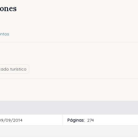
iones
entos
cado turístico
09/09/2014
Páginas:
274