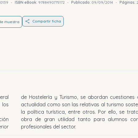
0139
-
ISBN eBook:
9788490775172
-
Publicado:
09/09/2014
-
Páginas:
Compartir ficha
 de muestra
eral
de Hostelería y Turismo, se abordan cuestiones
 los
actualidad como son las relativas al turismo soste
la política turística, entre otros. Por ello, se tra
ción
para
rior
profesionales del sector.