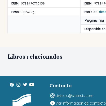
ISBN:
9788490770139
ISBN:
978849
Peso:
0,596 kg
Marc 21:
des
Página fija
Disponible en
Libros relacionados
Contacto
sintesis@sintesis.com
Ver información de contacto