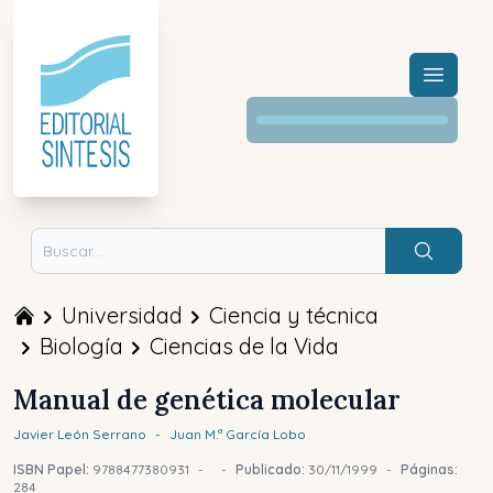
Menú a
Buscar
Universidad
Ciencia y técnica
Biología
Ciencias de la Vida
Manual de genética molecular
Javier
León Serrano
-
Juan M.ª
García Lobo
ISBN Papel:
9788477380931
-
-
Publicado:
30/11/1999
-
Páginas:
284