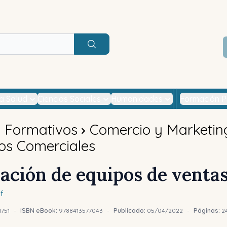
Buscar
la Salud
Ciencias Sociales
Humanidades
Formación P
s Formativos
Comercio y Marketin
os Comerciales
ación de equipos de venta
f
1751
-
ISBN eBook:
9788413577043
-
Publicado:
05/04/2022
-
Páginas:
2