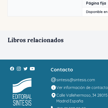
Página fija
Disponible en
Libros relacionados
Contacto
sintesis@sintesis.com
Ver información de contacto
Calle Vallehermoso, 34 28015
Madrid España