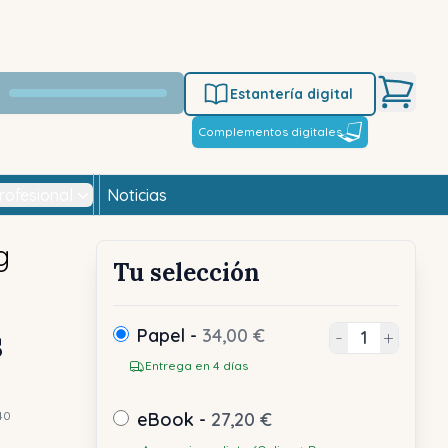
Estantería digital
Complementos digitales
rofesional
Noticias
g
Tu selección
s
Papel -
34,00 €
-
+
Entrega en 4 días
40
eBook -
27,20 €