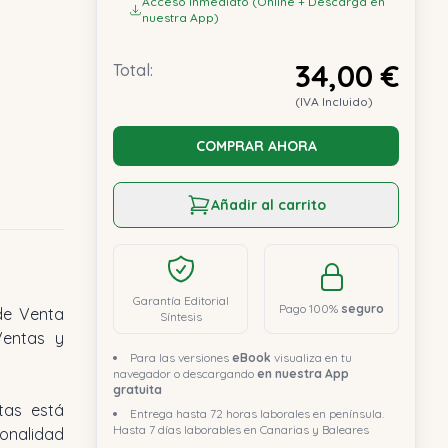
Acceso inmediato (Online + Descarga en
nuestra App)
34,00 €
Total:
(IVA Incluido)
COMPRAR AHORA
Añadir al carrito
Garantía Editorial
Pago 100%
seguro
de Venta
Síntesis
Ventas y
Para las versiones
eBook
visualiza en tu
navegador o descargando
en nuestra App
gratuita
tas está
Entrega hasta 72 horas laborales en península.
Hasta 7 días laborables en Canarias y Baleares
onalidad