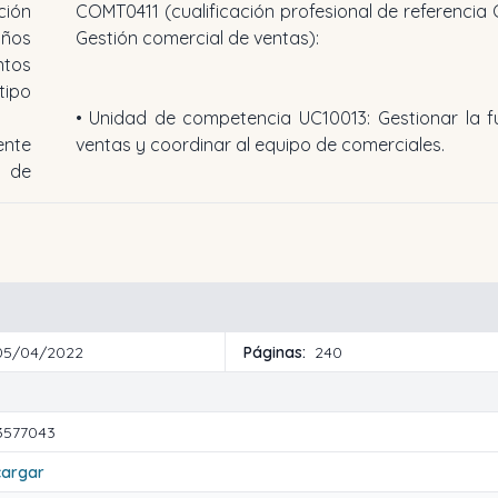
ción
COMT0411 (cualificación profesional de referencia
años
Gestión comercial de ventas):
ntos
tipo
•
Unidad de competencia UC10013:
Gestionar la f
ente
ventas y coordinar al equipo de comerciales.
o de
05/04/2022
Páginas:
240
3577043
cargar