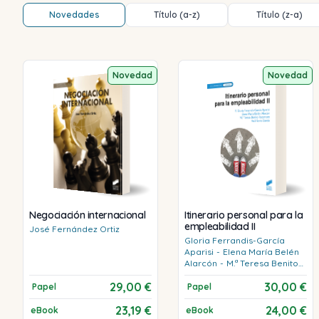
Novedades
Título (a-z)
Título (z-a)
Novedad
Novedad
Negociación internacional
Itinerario personal para la
empleabilidad II
José
Fernández Ortiz
Gloria
Ferrandis-García
Aparisi
-
Elena María
Belén
Alarcón
-
M.ª Teresa
Benito
Rocamora
-
Raúl
Soria
29,00 €
30,00 €
García
Papel
Papel
23,19 €
24,00 €
eBook
eBook