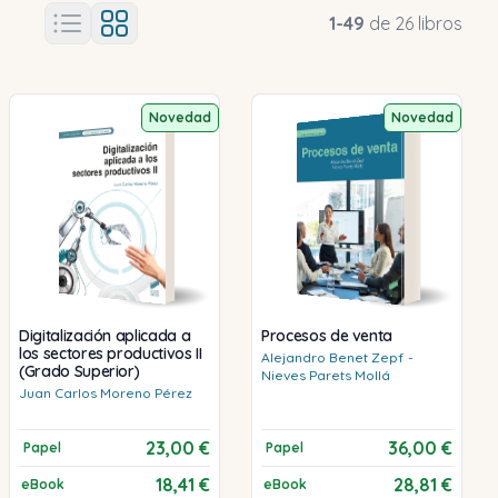
1
-
49
de
26
libros
Novedad
Novedad
Digitalización aplicada a
Procesos de venta
los sectores productivos II
Alejandro
Benet Zepf
-
(Grado Superior)
Nieves
Parets Mollá
Juan Carlos
Moreno Pérez
23,00 €
36,00 €
Papel
Papel
18,41 €
28,81 €
eBook
eBook