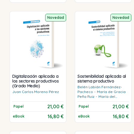
Novedad
Novedad
Digitalización aplicada a
Sostenibilidad aplicada al
los sectores productivos
sistema productivo
(Grado Medio)
Belén
Labián Fernández-
Juan Carlos
Moreno Pérez
Pacheco
-
María de Gracia
Peña Ruiz
-
María del
Rosario
Tercero Cotillas
21,00 €
21,00 €
Papel
Papel
16,80 €
16,80 €
eBook
eBook