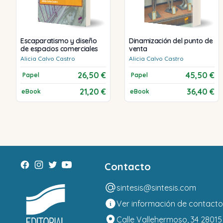
Escaparatismo y diseño
Dinamización del punto de
de espacios comerciales
venta
Alicia
Calvo Castro
Alicia
Calvo Castro
26,50 €
45,50 €
Papel
Papel
21,20 €
36,40 €
eBook
eBook
Contacto
sintesis@sintesis.com
Ver información de contacto
Calle Vallehermoso, 34 28015