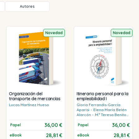
Autores
Novedad
Novedad
Organización del
Itinerario personal para la
transporte de mercancías
empleabilidad I
Lucas
Martínez Hueso
Gloria
Ferrandis-García
Aparisi
-
Elena María
Belén
Alarcón
-
M.ª Teresa
Benito
Rocamora
-
Raúl
Soria
36,00 €
36,00 €
García
Papel
Papel
28,81 €
28,81 €
eBook
eBook