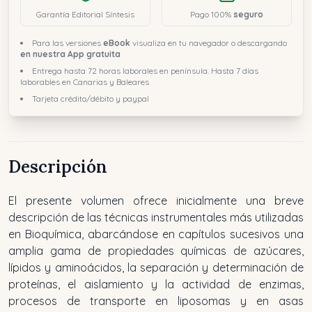
Garantía Editorial Síntesis
Pago 100%
seguro
Para las versiones
eBook
visualiza en tu navegador o descargando
en nuestra App gratuita
Entrega hasta 72 horas laborales en península. Hasta 7 días
laborables en Canarias y Baleares
Tarjeta crédito/débito y paypal
Descripción
El presente volumen ofrece inicialmente una breve
descripción de las técnicas instrumentales más utilizadas
en Bioquímica, abarcándose en capítulos sucesivos una
amplia gama de propiedades químicas de azúcares,
lípidos y aminoácidos, la separación y determinación de
proteínas, el aislamiento y la actividad de enzimas,
procesos de transporte en liposomas y en asas