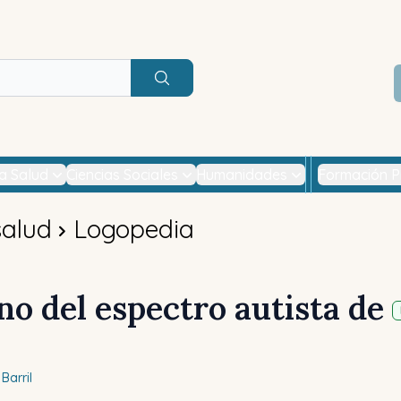
Buscar
la Salud
Ciencias Sociales
Humanidades
Formación P
salud
Logopedia
no del espectro autista de
Barril