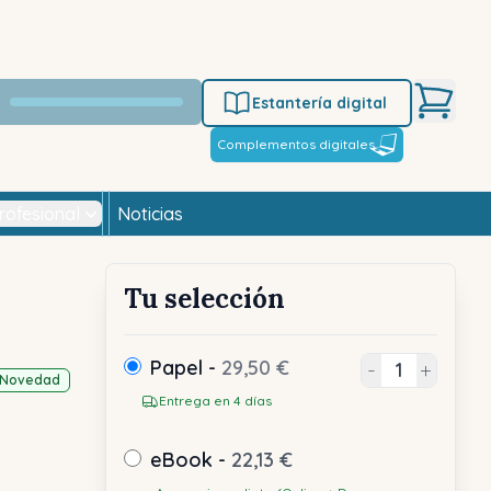
Estantería digital
Complementos digitales
rofesional
Noticias
Tu selección
Papel -
29,50 €
-
+
Novedad
Entrega en 4 días
eBook -
22,13 €