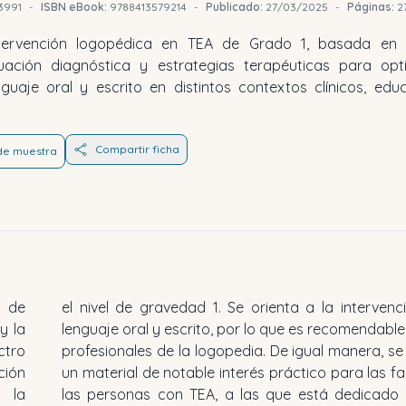
3991
-
ISBN eBook:
9788413579214
-
Publicado:
27/03/2025
-
Páginas:
2
tervención logopédica en TEA de Grado 1, basada en
aluación diagnóstica y estrategias terapéuticas para opt
nguaje oral y escrito en distintos contextos clínicos, edu
Compartir ficha
 de muestra
o de
n el
y la
 los
ctro
a de
ción
s de
e la
timo