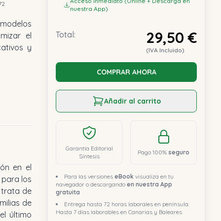
Acceso inmediato (Online + Descarga en
72
nuestra App)
 modelos
29,50 €
Total:
imizar el
cativos y
(IVA Incluido)
COMPRAR AHORA
Añadir al carrito
Garantía Editorial
Pago 100%
seguro
Síntesis
Para las versiones
eBook
visualiza en tu
navegador o descargando
en nuestra App
gratuita
Entrega hasta 72 horas laborales en península.
Hasta 7 días laborables en Canarias y Baleares