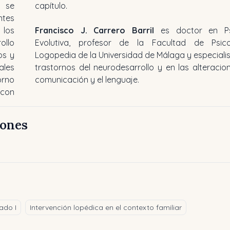
, se
capítulo.
ntes
 los
Francisco J. Carrero Barril
es doctor en Psi
ollo
Evolutiva, profesor de la Facultad de Psic
os y
Logopedia de la Universidad de Málaga y especialis
ales
trastornos del neurodesarrollo y en las alteracio
orno
comunicación y el lenguaje.
 con
iones
ado I
Intervención lopédica en el contexto familiar