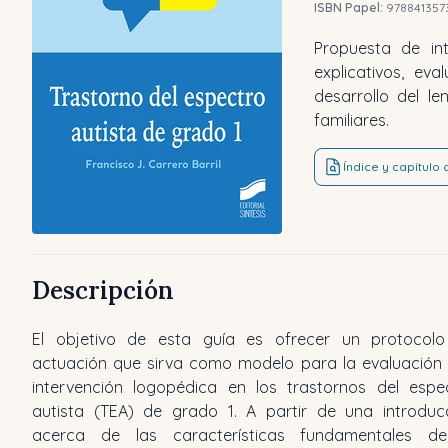
ISBN Papel:
978841357
Propuesta de in
explicativos, ev
desarrollo del le
familiares.
Índice y capítulo
Descripción
El objetivo de esta guía es ofrecer un protocol
el nivel de gravedad 1. Se orienta a la intervención e
actuación que sirva como modelo para la evaluación 
lenguaje oral y escrito, por lo que es recomendable para
intervención logopédica en los trastornos del espe
profesionales de la logopedia. De igual manera, se trat
autista (TEA) de grado 1. A partir de una introduc
un material de notable interés práctico para las familia
acerca de las características fundamentales d
las personas con TEA, a las que está dedicado el úl