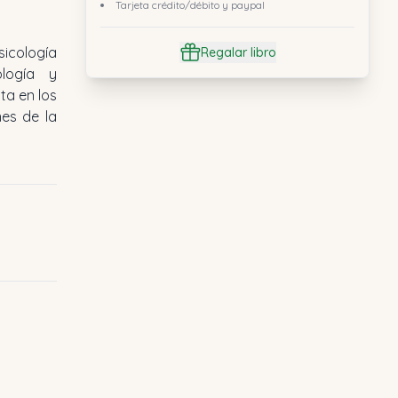
Tarjeta crédito/débito y paypal
cología
Regalar libro
ología y
ta en los
nes de la