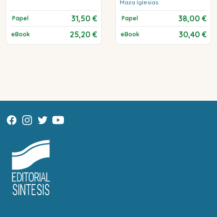
Maza Iglesias
31,50 €
38,00 €
Papel
Papel
25,20 €
30,40 €
eBook
eBook