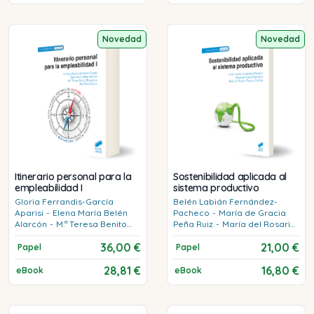
Novedad
Novedad
Itinerario personal para la
Sostenibilidad aplicada al
empleabilidad I
sistema productivo
Gloria
Ferrandis-García
Belén
Labián Fernández-
Aparisi
-
Elena María
Belén
Pacheco
-
María de Gracia
Alarcón
-
M.ª Teresa
Benito
Peña Ruiz
-
María del Rosario
Rocamora
-
Raúl
Soria García
Tercero Cotillas
36,00 €
21,00 €
Papel
Papel
28,81 €
16,80 €
eBook
eBook