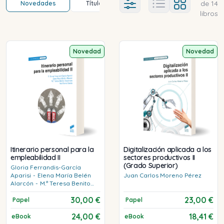
de
14
Novedades
Título (a-z)
Título (z-a)
A
Ajustes abierto
libros
Novedad
Novedad
Itinerario personal para la
Digitalización aplicada a los
empleabilidad II
sectores productivos II
(Grado Superior)
Gloria
Ferrandis-García
Aparisi
-
Elena María
Belén
Juan Carlos
Moreno Pérez
Alarcón
-
M.ª Teresa
Benito
Rocamora
-
Raúl
Soria García
30,00 €
23,00 €
Papel
Papel
24,00 €
18,41 €
eBook
eBook