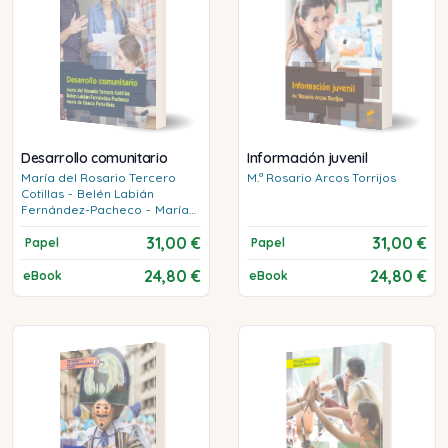
Desarrollo comunitario
Información juvenil
María del Rosario
Tercero
M.ª Rosario
Arcos Torrijos
Cotillas
-
Belén
Labián
Fernández-Pacheco
-
María
de Gracia
Peña Ruiz
31,00 €
31,00 €
Papel
Papel
24,80 €
24,80 €
eBook
eBook