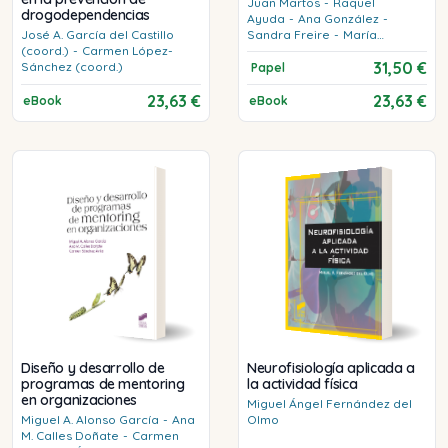
Juan
Martos
-
Raquel
drogodependencias
Ayuda
-
Ana
González
-
José A.
García del Castillo
Sandra
Freire
-
María
(coord.)
-
Carmen
López-
Llorente
31,50 €
Sánchez (coord.)
Papel
23,63 €
23,63 €
eBook
eBook
Diseño y desarrollo de
Neurofisiología aplicada a
programas de mentoring
la actividad física
en organizaciones
Miguel Ángel
Fernández del
Miguel A.
Alonso García
-
Ana
Olmo
M.
Calles Doñate
-
Carmen