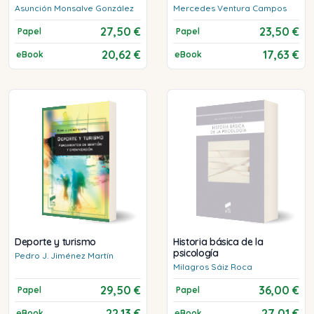
Asunción
Monsalve González
Mercedes
Ventura Campos
27,50 €
23,50 €
Papel
Papel
20,62 €
17,63 €
eBook
eBook
Deporte y turismo
Historia básica de la
psicología
Pedro J.
Jiménez Martín
Milagros
Sáiz Roca
29,50 €
36,00 €
Papel
Papel
22,13 €
27,01 €
eBook
eBook