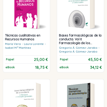
Técnicas cualitativas en
Bases farmacológicas de la
Recursos Humanos
conducta. Vol II:
Farmacología de los
María
Vera
-
Laura
Lorente
-
trastornos mentales y
Isabel M.ª
Martínez
Gregorio Á.
Gómez-Jarabo
-
conductuales
Gregorio Á.
Gómez-Jarabo
25,00 €
45,50 €
Papel
Papel
18,75 €
34,12 €
eBook
eBook