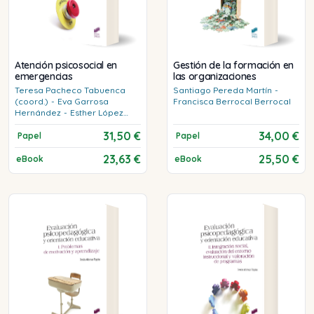
Atención psicosocial en
Gestión de la formación en
emergencias
las organizaciones
Teresa
Pacheco Tabuenca
Santiago
Pereda Martín
-
(coord.)
-
Eva
Garrosa
Francisca
Berrocal Berrocal
Hernández
-
Esther
López
Valtierra
-
José Ignacio
31,50 €
34,00 €
Robles Sánchez
Papel
Papel
23,63 €
25,50 €
eBook
eBook